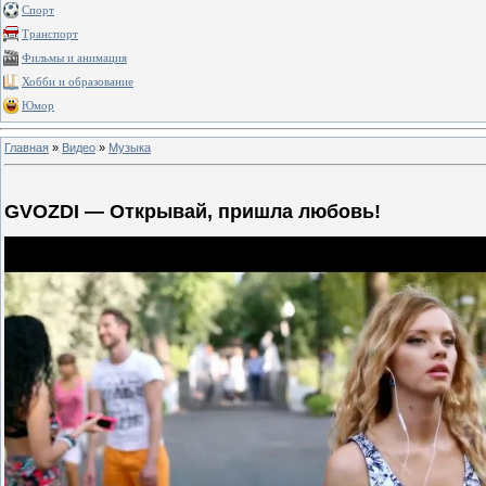
Спорт
Транспорт
Фильмы и анимация
Хобби и образование
Юмор
Главная
»
Видео
»
Музыка
GVOZDI — Открывай, пришла любовь!