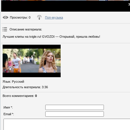
3
Просмотры
: 0
Поп-музыка
Описание материала
:
Лучшие клипы на tvigle.ru! GVOZDI — Открывай, пришла любовь!
Язык
: Русский
Длительность материала
: 3:36
Всего комментариев
:
0
Имя *:
Email *: