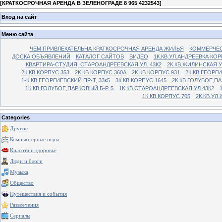
[
КРАТКОСРОЧНАЯ АРЕНДА В ЗЕЛЕНОГРАДЕ 8 965 4232543
]
Вход на сайт
Меню сайта
ЧЕМ ПРИВЛЕКАТЕЛЬНА КРАТКОСРОЧНАЯ АРЕНДА ЖИЛЬЯ
КОММЕРЧЕС
ДОСКА ОБЪЯВЛЕНИЙ
КАТАЛОГ САЙТОВ
ВИДЕО
1К.КВ.УЛ.АНДРЕЕВКА КОР
КВАРТИРА-СТУДИЯ, СТАРОАНДРЕЕВСКАЯ УЛ. 43К2
2К.КВ.ЖИЛИНСКАЯ У
2К.КВ.КОРПУС 353
2К.КВ.КОРПУС 360А
2К.КВ.КОРПУС 931
2К.КВ.ГЕОРГ
1-К.КВ.ГЕОРГИЕВСКИЙ ПР-Т, 33к5
3К.КВ.КОРПУС 1645
2К.КВ.ГОЛУБОЕ,ПА
1К.КВ.ГОЛУБОЕ,ПАРКОВЫЙ Б-Р. 5
1К.КВ.СТАРОАНДРЕЕВСКАЯ УЛ.43К2
1К.КВ.КОРПУС 705
2К.КВ.УЛ
Categories
Другое
Компьютерные игры
Красота и здоровье
Люди и блоги
Музыка
Общество
Путешествия и события
Развлечения
Сериалы