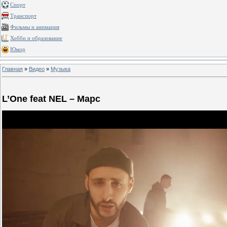
Спорт
Транспорт
Фильмы и анимация
Хобби и образование
Юмор
Главная
»
Видео
»
Музыка
L’One feat NEL – Марс