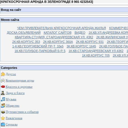
[
КРАТКОСРОЧНАЯ АРЕНДА В ЗЕЛЕНОГРАДЕ 8 965 4232543
]
Вход на сайт
Меню сайта
ЧЕМ ПРИВЛЕКАТЕЛЬНА КРАТКОСРОЧНАЯ АРЕНДА ЖИЛЬЯ
КОММЕРЧЕС
ДОСКА ОБЪЯВЛЕНИЙ
КАТАЛОГ САЙТОВ
ВИДЕО
1К.КВ.УЛ.АНДРЕЕВКА КОР
КВАРТИРА-СТУДИЯ, СТАРОАНДРЕЕВСКАЯ УЛ. 43К2
2К.КВ.ЖИЛИНСКАЯ У
2К.КВ.КОРПУС 353
2К.КВ.КОРПУС 360А
2К.КВ.КОРПУС 931
2К.КВ.ГЕОРГ
1-К.КВ.ГЕОРГИЕВСКИЙ ПР-Т, 33к5
3К.КВ.КОРПУС 1645
2К.КВ.ГОЛУБОЕ,ПА
1К.КВ.ГОЛУБОЕ,ПАРКОВЫЙ Б-Р. 5
1К.КВ.СТАРОАНДРЕЕВСКАЯ УЛ.43К2
1К.КВ.КОРПУС 705
2К.КВ.УЛ
Categories
Другое
Компьютерные игры
Красота и здоровье
Люди и блоги
Музыка
Общество
Путешествия и события
Развлечения
Сериалы