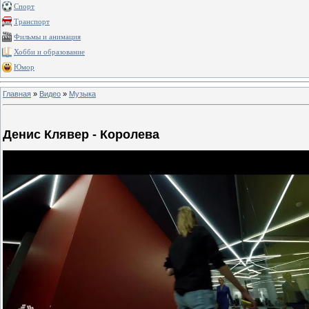
Спорт
Транспорт
Фильмы и анимация
Хобби и образование
Юмор
Главная
»
Видео
»
Музыка
Денис Клявер - Королева