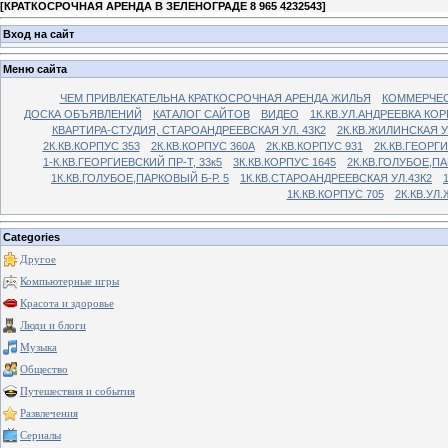
[
КРАТКОСРОЧНАЯ АРЕНДА В ЗЕЛЕНОГРАДЕ 8 965 4232543
]
Вход на сайт
Меню сайта
ЧЕМ ПРИВЛЕКАТЕЛЬНА КРАТКОСРОЧНАЯ АРЕНДА ЖИЛЬЯ
КОММЕРЧЕС
ДОСКА ОБЪЯВЛЕНИЙ
КАТАЛОГ САЙТОВ
ВИДЕО
1К.КВ.УЛ.АНДРЕЕВКА КОР
КВАРТИРА-СТУДИЯ, СТАРОАНДРЕЕВСКАЯ УЛ. 43К2
2К.КВ.ЖИЛИНСКАЯ У
2К.КВ.КОРПУС 353
2К.КВ.КОРПУС 360А
2К.КВ.КОРПУС 931
2К.КВ.ГЕОРГ
1-К.КВ.ГЕОРГИЕВСКИЙ ПР-Т, 33к5
3К.КВ.КОРПУС 1645
2К.КВ.ГОЛУБОЕ,ПА
1К.КВ.ГОЛУБОЕ,ПАРКОВЫЙ Б-Р. 5
1К.КВ.СТАРОАНДРЕЕВСКАЯ УЛ.43К2
1К.КВ.КОРПУС 705
2К.КВ.УЛ
Categories
Другое
Компьютерные игры
Красота и здоровье
Люди и блоги
Музыка
Общество
Путешествия и события
Развлечения
Сериалы