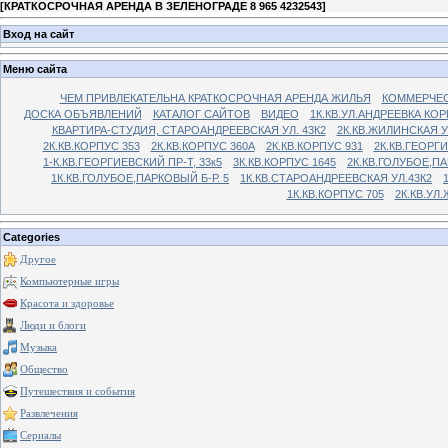
[
КРАТКОСРОЧНАЯ АРЕНДА В ЗЕЛЕНОГРАДЕ 8 965 4232543
]
Вход на сайт
Меню сайта
ЧЕМ ПРИВЛЕКАТЕЛЬНА КРАТКОСРОЧНАЯ АРЕНДА ЖИЛЬЯ
КОММЕРЧЕС
ДОСКА ОБЪЯВЛЕНИЙ
КАТАЛОГ САЙТОВ
ВИДЕО
1К.КВ.УЛ.АНДРЕЕВКА КОР
КВАРТИРА-СТУДИЯ, СТАРОАНДРЕЕВСКАЯ УЛ. 43К2
2К.КВ.ЖИЛИНСКАЯ У
2К.КВ.КОРПУС 353
2К.КВ.КОРПУС 360А
2К.КВ.КОРПУС 931
2К.КВ.ГЕОРГ
1-К.КВ.ГЕОРГИЕВСКИЙ ПР-Т, 33к5
3К.КВ.КОРПУС 1645
2К.КВ.ГОЛУБОЕ,ПА
1К.КВ.ГОЛУБОЕ,ПАРКОВЫЙ Б-Р. 5
1К.КВ.СТАРОАНДРЕЕВСКАЯ УЛ.43К2
1К.КВ.КОРПУС 705
2К.КВ.УЛ
Categories
Другое
Компьютерные игры
Красота и здоровье
Люди и блоги
Музыка
Общество
Путешествия и события
Развлечения
Сериалы