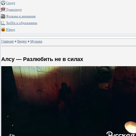
Спорт
Транспорт
Фильмы и анимация
Хобби и образование
Юмор
Главная
»
Видео
»
Музыка
Алсу — Разлюбить не в силах