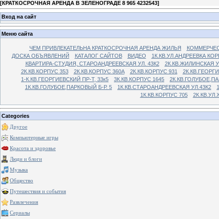
[
КРАТКОСРОЧНАЯ АРЕНДА В ЗЕЛЕНОГРАДЕ 8 965 4232543
]
Вход на сайт
Меню сайта
ЧЕМ ПРИВЛЕКАТЕЛЬНА КРАТКОСРОЧНАЯ АРЕНДА ЖИЛЬЯ
КОММЕРЧЕС
ДОСКА ОБЪЯВЛЕНИЙ
КАТАЛОГ САЙТОВ
ВИДЕО
1К.КВ.УЛ.АНДРЕЕВКА КОР
КВАРТИРА-СТУДИЯ, СТАРОАНДРЕЕВСКАЯ УЛ. 43К2
2К.КВ.ЖИЛИНСКАЯ У
2К.КВ.КОРПУС 353
2К.КВ.КОРПУС 360А
2К.КВ.КОРПУС 931
2К.КВ.ГЕОРГ
1-К.КВ.ГЕОРГИЕВСКИЙ ПР-Т, 33к5
3К.КВ.КОРПУС 1645
2К.КВ.ГОЛУБОЕ,ПА
1К.КВ.ГОЛУБОЕ,ПАРКОВЫЙ Б-Р. 5
1К.КВ.СТАРОАНДРЕЕВСКАЯ УЛ.43К2
1К.КВ.КОРПУС 705
2К.КВ.УЛ
Categories
Другое
Компьютерные игры
Красота и здоровье
Люди и блоги
Музыка
Общество
Путешествия и события
Развлечения
Сериалы