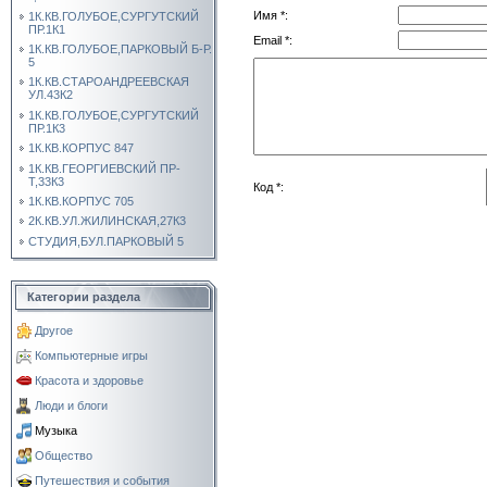
Имя *:
1К.КВ.ГОЛУБОЕ,СУРГУТСКИЙ
ПР.1К1
Email *:
1К.КВ.ГОЛУБОЕ,ПАРКОВЫЙ Б-Р.
5
1К.КВ.СТАРОАНДРЕЕВСКАЯ
УЛ.43К2
1К.КВ.ГОЛУБОЕ,СУРГУТСКИЙ
ПР.1К3
1К.КВ.КОРПУС 847
1К.КВ.ГЕОРГИЕВСКИЙ ПР-
Т,33К3
Код *:
1К.КВ.КОРПУС 705
2К.КВ.УЛ.ЖИЛИНСКАЯ,27К3
СТУДИЯ,БУЛ.ПАРКОВЫЙ 5
Категории раздела
Другое
Компьютерные игры
Красота и здоровье
Люди и блоги
Музыка
Общество
Путешествия и события