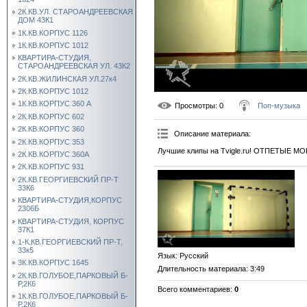
2К.КВ.УЛ. СТАРОАНДРЕЕВСКАЯ
ДОМ 43К1
1К.КВ.КОРПУС 1126
1К.КВ.КОРПУС 1012
КВАРТИРА-СТУДИЯ,
СТАРОАНДРЕЕВСКАЯ УЛ. 43К2
2К.КВ.ЖИЛИНСКАЯ УЛ.27к4
2К.КВ.КОРПУС 1012
1К.КВ.КОРПУС 360 А
Просмотры
: 0
Поп-музыка
2К.КВ.КОРПУС 602
2К.КВ.КОРПУС 360
Описание материала
:
2К.КВ.КОРПУС 353
Лучшие клипы на Tvigle.ru! ОТПЕТЫЕ М
2К.КВ.КОРПУС 360А
2К.КВ.КОРПУС 931
2К.КВ.ГЕОРГИЕВСКИЙ ПР-Т
33К6
КВАРТИРА-СТУДИЯ,КОРПУС
2306Б
КВАРТИРА-СТУДИЯ, КОРПУС
37К1
1-К.КВ.ГЕОРГИЕВСКИЙ ПР-Т,
33к5
Язык
: Русский
3К.КВ.КОРПУС 1645
Длительность материала
: 3:49
2К.КВ.ГОЛУБОЕ,ПАРКОВЫЙ Б-
Р,2К6
Всего комментариев
:
0
1К.КВ.ГОЛУБОЕ,ПАРКОВЫЙ Б-
Р,2К6