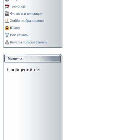
Транспорт
Фильмы и анимация
Хобби и образование
Юмор
Все каналы
Каналы пользователей
Мини-чат