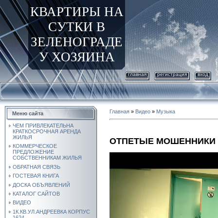
КВАРТИРЫ НА
СУТКИ В
ЗЕЛЕНОГРАДЕ
У ХОЗЯИНА
главная
регистрация
вход
Главная
»
Видео
»
Музыка
Меню сайта
ЧЕМ ПРИВЛЕКАТЕЛЬНА
КРАТКОСРОЧНАЯ АРЕНДА
ЖИЛЬЯ
ОТПЕТЫЕ МОШЕННИКИ -
КОММЕРЧЕСКОЕ
ПРЕДЛОЖЕНИЕ
СОБСТВЕННИКАМ ЖИЛЬЯ
ОБРАТНАЯ СВЯЗЬ
ГОСТЕВАЯ КНИГА
ДОСКА ОБЪЯВЛЕНИЙ
КАТАЛОГ САЙТОВ
ВИДЕО
1К.КВ.УЛ.АНДРЕЕВКА КОРПУС
1624