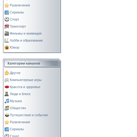
Развлечения
Сериалы
Спорт
Транспорт
Фильмы и анимация
Хобби и образование
Юмор
Категории каналов
Другое
Компьютерные игры
Красота и здоровье
Люди и блоги
Музыка
Общество
Путешествия и события
Развлечения
Сериалы
Спорт