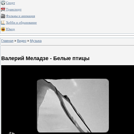
Спорт
Транспорт
Фильмы и анимация
Хобби и образование
Юмор
Главная
»
Видео
»
Музыка
Валерий Меладзе - Белые птицы