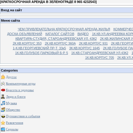
[
КРАТКОСРОЧНАЯ АРЕНДА В ЗЕЛЕНОГРАДЕ 8 965 4232543
]
Вход на сайт
Меню сайта
ЧЕМ ПРИВЛЕКАТЕЛЬНА КРАТКОСРОЧНАЯ АРЕНДА ЖИЛЬЯ
КОММЕРЧЕС
ДОСКА ОБЪЯВЛЕНИЙ
КАТАЛОГ САЙТОВ
ВИДЕО
1К.КВ.УЛ.АНДРЕЕВКА КОР
КВАРТИРА-СТУДИЯ, СТАРОАНДРЕЕВСКАЯ УЛ. 43К2
2К.КВ.ЖИЛИНСКАЯ У
2К.КВ.КОРПУС 353
2К.КВ.КОРПУС 360А
2К.КВ.КОРПУС 931
2К.КВ.ГЕОРГ
1-К.КВ.ГЕОРГИЕВСКИЙ ПР-Т, 33к5
3К.КВ.КОРПУС 1645
2К.КВ.ГОЛУБОЕ,ПА
1К.КВ.ГОЛУБОЕ,ПАРКОВЫЙ Б-Р. 5
1К.КВ.СТАРОАНДРЕЕВСКАЯ УЛ.43К2
1К.КВ.КОРПУС 705
2К.КВ.УЛ
Categories
Другое
Компьютерные игры
Красота и здоровье
Люди и блоги
Музыка
Общество
Путешествия и события
Развлечения
Сериалы