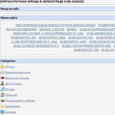
[
КРАТКОСРОЧНАЯ АРЕНДА В ЗЕЛЕНОГРАДЕ 8 965 4232543
]
Вход на сайт
Меню сайта
ЧЕМ ПРИВЛЕКАТЕЛЬНА КРАТКОСРОЧНАЯ АРЕНДА ЖИЛЬЯ
КОММЕРЧЕС
ДОСКА ОБЪЯВЛЕНИЙ
КАТАЛОГ САЙТОВ
ВИДЕО
1К.КВ.УЛ.АНДРЕЕВКА КОР
КВАРТИРА-СТУДИЯ, СТАРОАНДРЕЕВСКАЯ УЛ. 43К2
2К.КВ.ЖИЛИНСКАЯ У
2К.КВ.КОРПУС 353
2К.КВ.КОРПУС 360А
2К.КВ.КОРПУС 931
2К.КВ.ГЕОРГ
1-К.КВ.ГЕОРГИЕВСКИЙ ПР-Т, 33к5
3К.КВ.КОРПУС 1645
2К.КВ.ГОЛУБОЕ,ПА
1К.КВ.ГОЛУБОЕ,ПАРКОВЫЙ Б-Р. 5
1К.КВ.СТАРОАНДРЕЕВСКАЯ УЛ.43К2
1К.КВ.КОРПУС 705
2К.КВ.УЛ
Categories
Другое
Компьютерные игры
Красота и здоровье
Люди и блоги
Музыка
Общество
Путешествия и события
Развлечения
Сериалы