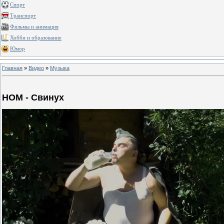
Спорт
Транспорт
Фильмы и анимация
Хобби и образование
Юмор
Главная
»
Видео
»
Музыка
НОМ - Свинух