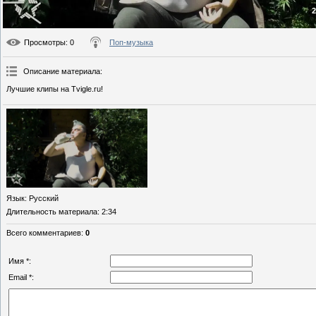
2
Просмотры
: 0
Поп-музыка
Описание материала
:
Лучшие клипы на Tvigle.ru!
Язык
: Русский
Длительность материала
: 2:34
Всего комментариев
:
0
Имя *:
Email *: