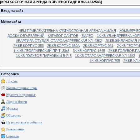
[
КРАТКОСРОЧНАЯ АРЕНДА В ЗЕЛЕНОГРАДЕ 8 965 4232543
]
Вход на сайт
Меню сайта
ЧЕМ ПРИВЛЕКАТЕЛЬНА КРАТКОСРОЧНАЯ АРЕНДА ЖИЛЬЯ
КОММЕРЧЕС
ДОСКА ОБЪЯВЛЕНИЙ
КАТАЛОГ САЙТОВ
ВИДЕО
1К.КВ.УЛ.АНДРЕЕВКА КОР
КВАРТИРА-СТУДИЯ, СТАРОАНДРЕЕВСКАЯ УЛ. 43К2
2К.КВ.ЖИЛИНСКАЯ У
2К.КВ.КОРПУС 353
2К.КВ.КОРПУС 360А
2К.КВ.КОРПУС 931
2К.КВ.ГЕОРГ
1-К.КВ.ГЕОРГИЕВСКИЙ ПР-Т, 33к5
3К.КВ.КОРПУС 1645
2К.КВ.ГОЛУБОЕ,ПА
1К.КВ.ГОЛУБОЕ,ПАРКОВЫЙ Б-Р. 5
1К.КВ.СТАРОАНДРЕЕВСКАЯ УЛ.43К2
1К.КВ.КОРПУС 705
2К.КВ.УЛ
Categories
Другое
Компьютерные игры
Красота и здоровье
Люди и блоги
Музыка
Общество
Путешествия и события
Развлечения
Сериалы