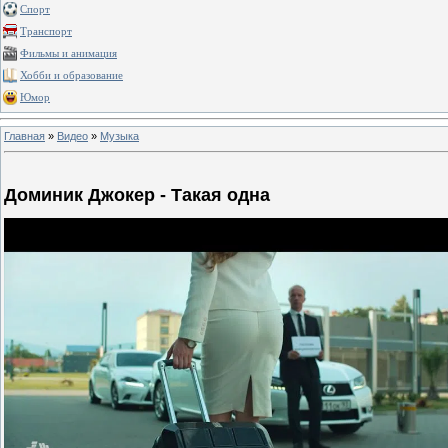
Спорт
Транспорт
Фильмы и анимация
Хобби и образование
Юмор
Главная
»
Видео
»
Музыка
Доминик Джокер - Такая одна