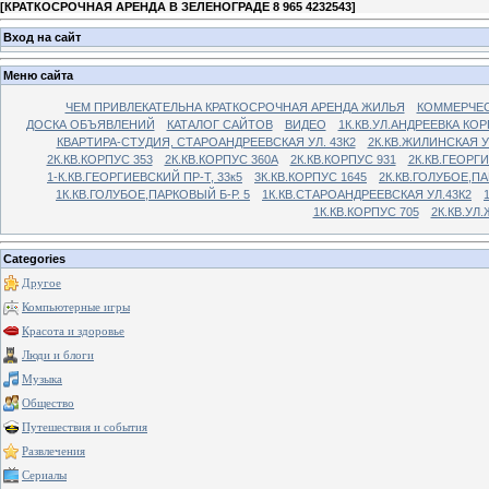
[
КРАТКОСРОЧНАЯ АРЕНДА В ЗЕЛЕНОГРАДЕ 8 965 4232543
]
Вход на сайт
Меню сайта
ЧЕМ ПРИВЛЕКАТЕЛЬНА КРАТКОСРОЧНАЯ АРЕНДА ЖИЛЬЯ
КОММЕРЧЕС
ДОСКА ОБЪЯВЛЕНИЙ
КАТАЛОГ САЙТОВ
ВИДЕО
1К.КВ.УЛ.АНДРЕЕВКА КОР
КВАРТИРА-СТУДИЯ, СТАРОАНДРЕЕВСКАЯ УЛ. 43К2
2К.КВ.ЖИЛИНСКАЯ У
2К.КВ.КОРПУС 353
2К.КВ.КОРПУС 360А
2К.КВ.КОРПУС 931
2К.КВ.ГЕОРГ
1-К.КВ.ГЕОРГИЕВСКИЙ ПР-Т, 33к5
3К.КВ.КОРПУС 1645
2К.КВ.ГОЛУБОЕ,ПА
1К.КВ.ГОЛУБОЕ,ПАРКОВЫЙ Б-Р. 5
1К.КВ.СТАРОАНДРЕЕВСКАЯ УЛ.43К2
1К.КВ.КОРПУС 705
2К.КВ.УЛ
Categories
Другое
Компьютерные игры
Красота и здоровье
Люди и блоги
Музыка
Общество
Путешествия и события
Развлечения
Сериалы