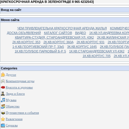
[
КРАТКОСРОЧНАЯ АРЕНДА В ЗЕЛЕНОГРАДЕ 8 965 4232543
]
Вход на сайт
Меню сайта
ЧЕМ ПРИВЛЕКАТЕЛЬНА КРАТКОСРОЧНАЯ АРЕНДА ЖИЛЬЯ
КОММЕРЧЕС
ДОСКА ОБЪЯВЛЕНИЙ
КАТАЛОГ САЙТОВ
ВИДЕО
1К.КВ.УЛ.АНДРЕЕВКА КОР
КВАРТИРА-СТУДИЯ, СТАРОАНДРЕЕВСКАЯ УЛ. 43К2
2К.КВ.ЖИЛИНСКАЯ У
2К.КВ.КОРПУС 353
2К.КВ.КОРПУС 360А
2К.КВ.КОРПУС 931
2К.КВ.ГЕОРГ
1-К.КВ.ГЕОРГИЕВСКИЙ ПР-Т, 33к5
3К.КВ.КОРПУС 1645
2К.КВ.ГОЛУБОЕ,ПА
1К.КВ.ГОЛУБОЕ,ПАРКОВЫЙ Б-Р. 5
1К.КВ.СТАРОАНДРЕЕВСКАЯ УЛ.43К2
1К.КВ.КОРПУС 705
2К.КВ.УЛ
Categories
Другое
Компьютерные игры
Красота и здоровье
Люди и блоги
Музыка
Общество
Путешествия и события
Развлечения
Сериалы