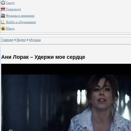
Спорт
Транспорт
Фильмы и анимация
Хобби и образование
Юмор
Главная
»
Видео
»
Музыка
Ани Лорак – Удержи мое сердце