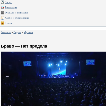
Спорт
Транспорт
Фильмы и анимация
Хобби и образование
Юмор
Главная
»
Видео
»
Музыка
Браво — Нет предела