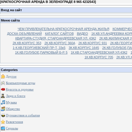
[
КРАТКОСРОЧНАЯ АРЕНДА В ЗЕЛЕНОГРАДЕ 8 965 4232543
]
Вход на сайт
Меню сайта
ЧЕМ ПРИВЛЕКАТЕЛЬНА КРАТКОСРОЧНАЯ АРЕНДА ЖИЛЬЯ
КОММЕРЧЕС
ДОСКА ОБЪЯВЛЕНИЙ
КАТАЛОГ САЙТОВ
ВИДЕО
1К.КВ.УЛ.АНДРЕЕВКА КОР
КВАРТИРА-СТУДИЯ, СТАРОАНДРЕЕВСКАЯ УЛ. 43К2
2К.КВ.ЖИЛИНСКАЯ У
2К.КВ.КОРПУС 353
2К.КВ.КОРПУС 360А
2К.КВ.КОРПУС 931
2К.КВ.ГЕОРГ
1-К.КВ.ГЕОРГИЕВСКИЙ ПР-Т, 33к5
3К.КВ.КОРПУС 1645
2К.КВ.ГОЛУБОЕ,ПА
1К.КВ.ГОЛУБОЕ,ПАРКОВЫЙ Б-Р. 5
1К.КВ.СТАРОАНДРЕЕВСКАЯ УЛ.43К2
1К.КВ.КОРПУС 705
2К.КВ.УЛ
Categories
Другое
Компьютерные игры
Красота и здоровье
Люди и блоги
Музыка
Общество
Путешествия и события
Развлечения
Сериалы