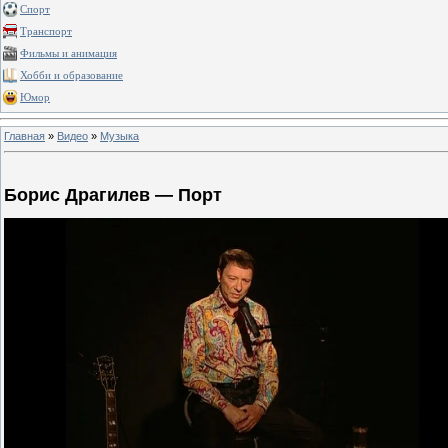
Спорт
Транспорт
Фильмы и анимация
Хобби и образование
Юмор
Главная
»
Видео
»
Музыка
Борис Драгилев — Порт