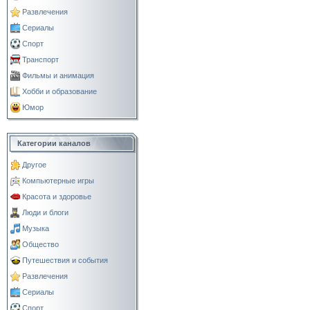
Развлечения
Сериалы
Спорт
Транспорт
Фильмы и анимация
Хобби и образование
Юмор
Категории каналов
Другое
Компьютерные игры
Красота и здоровье
Люди и блоги
Музыка
Общество
Путешествия и события
Развлечения
Сериалы
Спорт