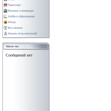
Транспорт
Фильмы и анимация
Хобби и образование
Юмор
Все каналы
Каналы пользователей
Мини-чат