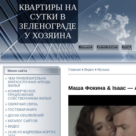
КВАРТИРЫ НА
СУТКИ В
ЗЕЛЕНОГРАДЕ
У ХОЗЯИНА
главная
регистрация
вход
Главная
»
Видео
»
Музыка
Меню сайта
ЧЕМ ПРИВЛЕКАТЕЛЬНА
КРАТКОСРОЧНАЯ АРЕНДА
ЖИЛЬЯ
Маша Фокина & Isaac —
КОММЕРЧЕСКОЕ
ПРЕДЛОЖЕНИЕ
СОБСТВЕННИКАМ ЖИЛЬЯ
ОБРАТНАЯ СВЯЗЬ
ГОСТЕВАЯ КНИГА
ДОСКА ОБЪЯВЛЕНИЙ
КАТАЛОГ САЙТОВ
ВИДЕО
1К.КВ.УЛ.АНДРЕЕВКА КОРПУС
1624