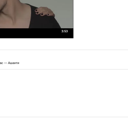
3:53
aac — Ашанти