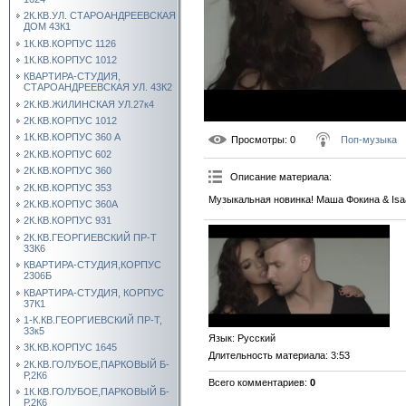
2К.КВ.УЛ. СТАРОАНДРЕЕВСКАЯ
ДОМ 43К1
1К.КВ.КОРПУС 1126
1К.КВ.КОРПУС 1012
КВАРТИРА-СТУДИЯ,
СТАРОАНДРЕЕВСКАЯ УЛ. 43К2
2К.КВ.ЖИЛИНСКАЯ УЛ.27к4
2К.КВ.КОРПУС 1012
1К.КВ.КОРПУС 360 А
Просмотры
: 0
Поп-музыка
2К.КВ.КОРПУС 602
2К.КВ.КОРПУС 360
Описание материала
:
2К.КВ.КОРПУС 353
Музыкальная новинка! Маша Фокина & Is
2К.КВ.КОРПУС 360А
2К.КВ.КОРПУС 931
2К.КВ.ГЕОРГИЕВСКИЙ ПР-Т
33К6
КВАРТИРА-СТУДИЯ,КОРПУС
2306Б
КВАРТИРА-СТУДИЯ, КОРПУС
37К1
1-К.КВ.ГЕОРГИЕВСКИЙ ПР-Т,
33к5
Язык
: Русский
3К.КВ.КОРПУС 1645
Длительность материала
: 3:53
2К.КВ.ГОЛУБОЕ,ПАРКОВЫЙ Б-
Р,2К6
Всего комментариев
:
0
1К.КВ.ГОЛУБОЕ,ПАРКОВЫЙ Б-
Р,2К6