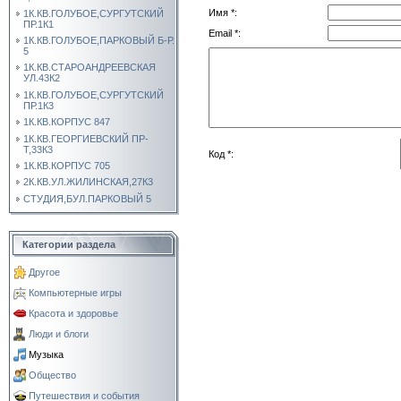
Имя *:
1К.КВ.ГОЛУБОЕ,СУРГУТСКИЙ
ПР.1К1
Email *:
1К.КВ.ГОЛУБОЕ,ПАРКОВЫЙ Б-Р.
5
1К.КВ.СТАРОАНДРЕЕВСКАЯ
УЛ.43К2
1К.КВ.ГОЛУБОЕ,СУРГУТСКИЙ
ПР.1К3
1К.КВ.КОРПУС 847
1К.КВ.ГЕОРГИЕВСКИЙ ПР-
Т,33К3
Код *:
1К.КВ.КОРПУС 705
2К.КВ.УЛ.ЖИЛИНСКАЯ,27К3
СТУДИЯ,БУЛ.ПАРКОВЫЙ 5
Категории раздела
Другое
Компьютерные игры
Красота и здоровье
Люди и блоги
Музыка
Общество
Путешествия и события