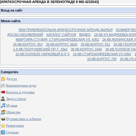
[
КРАТКОСРОЧНАЯ АРЕНДА В ЗЕЛЕНОГРАДЕ 8 965 4232543
]
Вход на сайт
Меню сайта
ЧЕМ ПРИВЛЕКАТЕЛЬНА КРАТКОСРОЧНАЯ АРЕНДА ЖИЛЬЯ
КОММЕРЧЕС
ДОСКА ОБЪЯВЛЕНИЙ
КАТАЛОГ САЙТОВ
ВИДЕО
1К.КВ.УЛ.АНДРЕЕВКА КОР
КВАРТИРА-СТУДИЯ, СТАРОАНДРЕЕВСКАЯ УЛ. 43К2
2К.КВ.ЖИЛИНСКАЯ У
2К.КВ.КОРПУС 353
2К.КВ.КОРПУС 360А
2К.КВ.КОРПУС 931
2К.КВ.ГЕОРГ
1-К.КВ.ГЕОРГИЕВСКИЙ ПР-Т, 33к5
3К.КВ.КОРПУС 1645
2К.КВ.ГОЛУБОЕ,ПА
1К.КВ.ГОЛУБОЕ,ПАРКОВЫЙ Б-Р. 5
1К.КВ.СТАРОАНДРЕЕВСКАЯ УЛ.43К2
1К.КВ.КОРПУС 705
2К.КВ.УЛ
Categories
Другое
Компьютерные игры
Красота и здоровье
Люди и блоги
Музыка
Общество
Путешествия и события
Развлечения
Сериалы