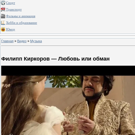
Спорт
Транспорт
Фильмы и анимация
Хобби и образование
Юмор
Главная
»
Видео
»
Музыка
Филипп Киркоров — Любовь или обман