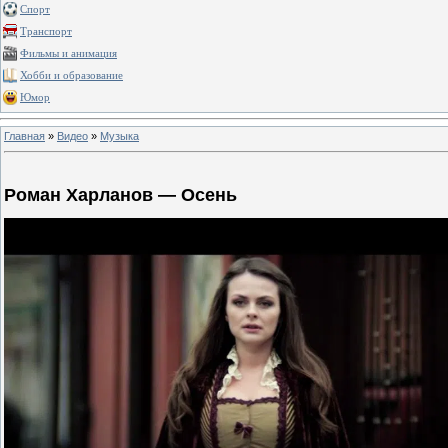
Спорт
Транспорт
Фильмы и анимация
Хобби и образование
Юмор
Главная
»
Видео
»
Музыка
Роман Харланов — Осень