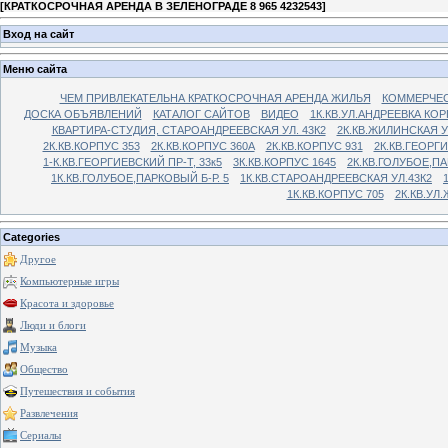
[
КРАТКОСРОЧНАЯ АРЕНДА В ЗЕЛЕНОГРАДЕ 8 965 4232543
]
Вход на сайт
Меню сайта
ЧЕМ ПРИВЛЕКАТЕЛЬНА КРАТКОСРОЧНАЯ АРЕНДА ЖИЛЬЯ
КОММЕРЧЕС
ДОСКА ОБЪЯВЛЕНИЙ
КАТАЛОГ САЙТОВ
ВИДЕО
1К.КВ.УЛ.АНДРЕЕВКА КОР
КВАРТИРА-СТУДИЯ, СТАРОАНДРЕЕВСКАЯ УЛ. 43К2
2К.КВ.ЖИЛИНСКАЯ У
2К.КВ.КОРПУС 353
2К.КВ.КОРПУС 360А
2К.КВ.КОРПУС 931
2К.КВ.ГЕОРГ
1-К.КВ.ГЕОРГИЕВСКИЙ ПР-Т, 33к5
3К.КВ.КОРПУС 1645
2К.КВ.ГОЛУБОЕ,ПА
1К.КВ.ГОЛУБОЕ,ПАРКОВЫЙ Б-Р. 5
1К.КВ.СТАРОАНДРЕЕВСКАЯ УЛ.43К2
1К.КВ.КОРПУС 705
2К.КВ.УЛ
Categories
Другое
Компьютерные игры
Красота и здоровье
Люди и блоги
Музыка
Общество
Путешествия и события
Развлечения
Сериалы